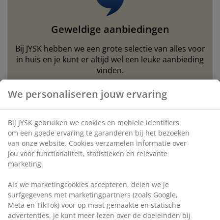
eubelonderhoud
uitenverlichting
nsectenhorren
oeslakens
edbodems
rlichting
aamfolie
amping
Geweldige aanbiedingen
leerkasten
attenbodems
uishoud
Bij JYSK hebben we een grote selectie van alles voor
ccessoires
laapkamermeubelen
indermatrassen
inderkamer
in huis en je kunt er altijd wel een leuke aanbieding
vinden.
inderbedden
assen/strijken
We personaliseren jouw ervaring
uisdierartikelen
Geweldige aanbiedingen
Bij JYSK gebruiken we cookies en mobiele identifiers
om een goede ervaring te garanderen bij het bezoeken
van onze website. Cookies verzamelen informatie over
Win een JYSK cadeaubon t.w.v. €50
jou voor functionaliteit, statistieken en relevante
marketing.
Ontvang marketing van JYSK inclusief nieuws,
Als we marketingcookies accepteren, delen we je
wedstrijden, inspiratie en aanbiedingen met
surfgegevens met marketingpartners (zoals Google,
gepersonaliseerde inhoud op basis van uw
Meta en TikTok) voor op maat gemaakte en statische
persoonlijke gegevens. Als je akkoord gaat met het
advertenties. Je kunt meer lezen over de doeleinden bij